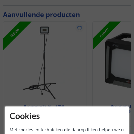
Aanvullende producten
NIEUW
NIEUW
Brennenstuhl - 50W
Brennenstuh
5800LM - Met statief
Multi Batte
Cookies
Met cookies en technieken die daarop lijken helpen we u
99
,
-
OP VOORRAAD
OP VOORRAAD