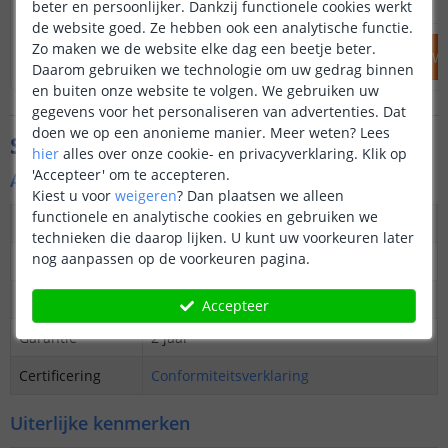
beter en persoonlijker. Dankzij functionele cookies werkt
de website goed. Ze hebben ook een analytische functie.
Zo maken we de website elke dag een beetje beter.
IN WINKELWAGEN
IN WINKELW
Daarom gebruiken we technologie om uw gedrag binnen
en buiten onze website te volgen. We gebruiken uw
gegevens voor het personaliseren van advertenties. Dat
doen we op een anonieme manier.
Meer weten?
Lees
Specificaties
hier
alles over onze cookie- en privacyverklaring. Klik op
'Accepteer' om te accepteren.
Algemene kenmerken bouwlamp
Kiest u voor
weigeren
?
Dan plaatsen we alleen
functionele en analytische cookies en gebruiken we
Type lamp
LED bouwlamp
technieken die daarop lijken. U kunt uw voorkeuren later
nog aanpassen op de voorkeuren pagina.
Aantal lampen
2
IP waarde
IP65
Accepteer
Garantie
2 jaar
Certificering
Conformiteitsverklaring
Uiterlijke kenmerken