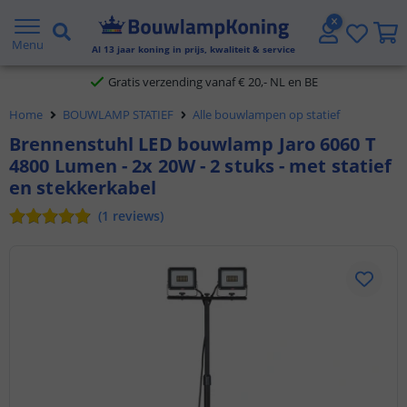
2 jaar garantie
Menu
Al
13
jaar koning in prijs, kwaliteit & service
Gratis verzending vanaf € 20,- NL en BE
Home
BOUWLAMP STATIEF
Alle bouwlampen op statief
Klantbeoordeling 9.1
Brennenstuhl LED bouwlamp Jaro 6060 T
4800 Lumen - 2x 20W - 2 stuks - met statief
Voor 23:45 uur besteld,
morgen in huis
en stekkerkabel
(
1
reviews
)