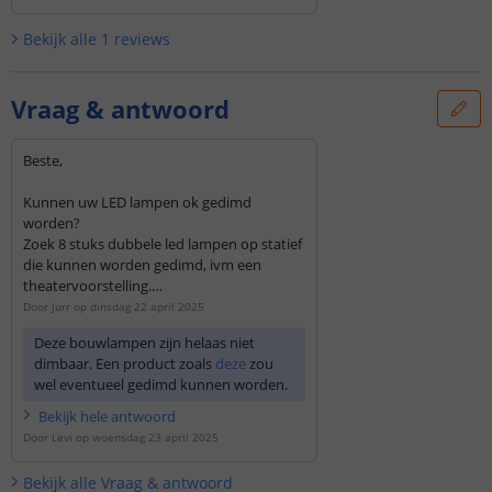
Bekijk alle
1
reviews
Vraag & antwoord
Beste,
Kunnen uw LED lampen ok gedimd
worden?
Zoek 8 stuks dubbele led lampen op statief
die kunnen worden gedimd, ivm een
theatervoorstelling.
Met vriendelijke groeten Jurr
Door
Jurr
op
dinsdag 22 april 2025
Deze bouwlampen zijn helaas niet
dimbaar. Een product zoals
deze
zou
wel eventueel gedimd kunnen worden.
Bekijk
hele
antwoord
Door
Levi
op
woensdag 23 april 2025
Bekijk alle
Vraag & antwoord