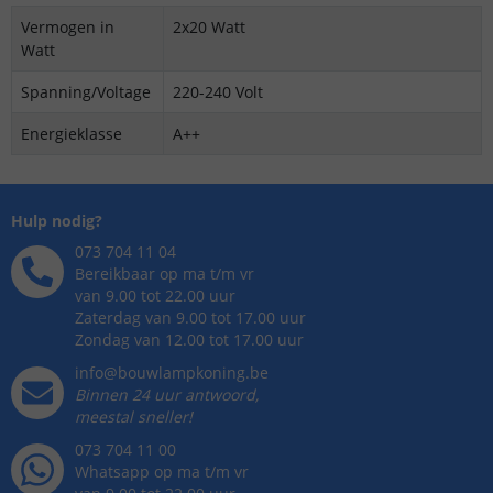
Vermogen in
2x20 Watt
Watt
Spanning/Voltage
220-240 Volt
Energieklasse
A++
Hulp nodig?
073 704 11 04
Bereikbaar op ma t/m vr
van 9.00 tot 22.00 uur
Zaterdag van 9.00 tot 17.00 uur
Zondag van 12.00 tot 17.00 uur
info@bouwlampkoning.be
Binnen 24 uur antwoord,
meestal sneller!
073 704 11 00
Whatsapp op ma t/m vr