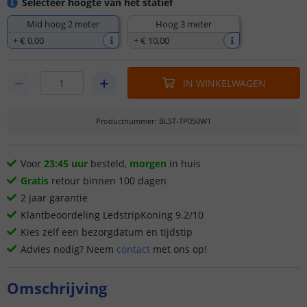
Selecteer hoogte van het statief
Mid hoog 2 meter
Hoog 3 meter
+
€ 0
,
00
+
€ 10
,
00
IN WINKELWAGEN
Productnummer
:
BLST-TP050W1
Voor
23:45 uur
besteld,
morgen
in huis
Gratis
retour binnen 100 dagen
2 jaar garantie
Klantbeoordeling LedstripKoning 9.2/10
Kies zelf een bezorgdatum en tijdstip
Advies nodig? Neem
contact
met ons op!
Omschrijving