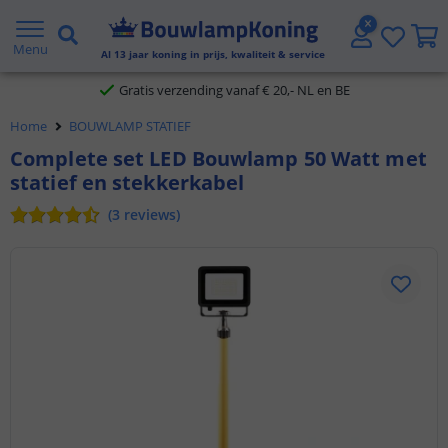
2 jaar garantie
Menu
Al
13
jaar koning in prijs, kwaliteit & service
Gratis verzending vanaf € 20,- NL en BE
Home
BOUWLAMP STATIEF
Klantbeoordeling 9.1
Complete set LED Bouwlamp 50 Watt met
statief en stekkerkabel
Voor 23:45 uur besteld,
morgen in huis
(
3
reviews
)