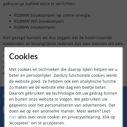
gebouw op ludieke wijze te verlichten.
RGBWW bouwlampen op zonne-energie
RGBWW Wifi bouwlampen
RGBWW bouwlampen
Kort gezegd kunnen we dus zeggen dat de bovenstaande
doeleinden de belangrijkste redenen zijn voor mensen om een
bouwlamp of schijnwerper aan te schaffen. Als u specifieke
informatie wenst over de subcategorieën en meer wilt weten
Cookies
over hoe deze toepassingen werken, lees dan de teksten op de
betreffende pagina’s. Bij verdere vragen staat onze afdeling
Met cookies en technieken die daarop lijken helpen we u
Klantenservice te aller tijden voor u klaar.
beter en persoonlijker. Dankzij functionele cookies werkt
de website goed. Ze hebben ook een analytische functie.
Zo maken we de website elke dag een beetje beter.
Daarom gebruiken we technologie om uw gedrag binnen
Hulp nodig?
en buiten onze website te volgen. We gebruiken uw
073 704 11 04
gegevens voor het personaliseren van advertenties. Dat
Bereikbaar op ma t/m vr
doen we op een anonieme manier.
Meer weten?
Lees
van 9.00 tot 22.00 uur
hier
alles over onze cookie- en privacyverklaring. Klik op
Zaterdag van 9.00 tot 17.00 uur
'Accepteer' om te accepteren.
Zondag van 12.00 tot 17.00 uur