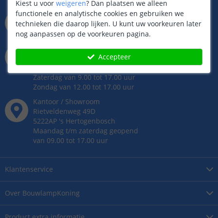
Kiest u voor
weigeren
?
Dan plaatsen we alleen
functionele en analytische cookies en gebruiken we
info@bouwlampkoning.be
technieken die daarop lijken. U kunt uw voorkeuren later
Binnen 24 uur antwoord,
meestal sneller!
nog aanpassen op de voorkeuren pagina.
073 704 11 00
Accepteer
Whatsapp op ma t/m vr
van 9.00 tot 22.00 uur
Zaterdag van 9.00 tot 17.00 uur
Zondag van 12.00 tot 17.00 uur
Kantoor / Showroom
Rietveldenweg
49
D
5222AP
's
Hertogenbosch
Maandag t/m zaterdag geopend
van 09.00 tot 17.00 uur
Klantenservice
Over
BouwlampKoning
Product
extra informatie