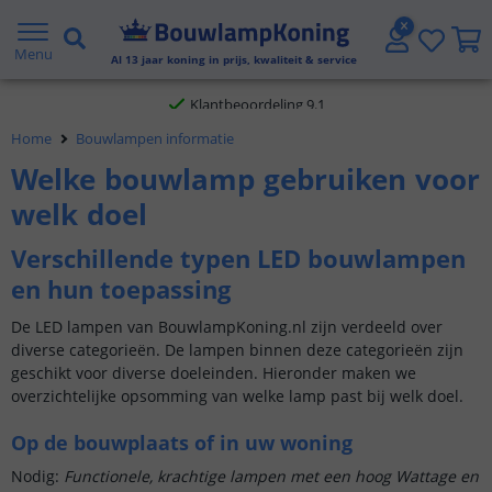
Gratis verzending vanaf € 20,- NL en BE
Menu
Al
13
jaar koning in prijs, kwaliteit & service
Klantbeoordeling 9.1
Home
Bouwlampen informatie
Voor 23:45 uur besteld,
morgen in huis
Welke bouwlamp gebruiken voor
welk doel
Verschillende typen LED bouwlampen
en hun toepassing
De LED lampen van BouwlampKoning.nl zijn verdeeld over
diverse categorieën. De lampen binnen deze categorieën zijn
geschikt voor diverse doeleinden. Hieronder maken we
overzichtelijke opsomming van welke lamp past bij welk doel.
Op de bouwplaats of in uw woning
Nodig:
Functionele, krachtige lampen met een hoog Wattage en