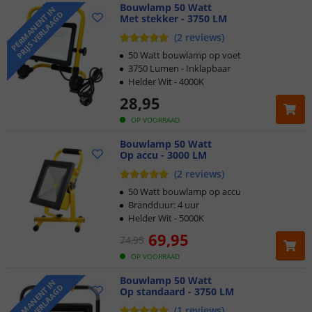
Bouwlamp 50 Watt
P
E
R
M
A
N
E
N
T
N
P
R
I
J
S
V
E
R
L
A
A
G
I
D
Met stekker - 3750 LM
(
2
reviews
)
50 Watt bouwlamp op voet
3750 Lumen - Inklapbaar
Helder Wit - 4000K
28
,
95
OP VOORRAAD
Bouwlamp 50 Watt
Op accu - 3000 LM
(
2
reviews
)
50 Watt bouwlamp op accu
Brandduur: 4 uur
Helder Wit - 5000K
69
,
95
74
,
95
OP VOORRAAD
Bouwlamp 50 Watt
P
E
R
M
A
N
E
N
T
N
P
R
I
J
S
V
E
R
L
A
A
G
I
D
Op standaard - 3750 LM
(
1
reviews
)