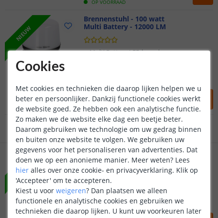
OP VOORRAAD
Brennenstuhl - 100 watt
Multi Battery - 12000 LM
NIEUW
Multi Battery LED bouwlamp
Klantbeoordeling 9.1
360 graden verlichting met 4
Cookies
schakelniveaus
Voor 23:45 uur besteld,
morgen in huis
Koud Wit - 6500K
Met cookies en technieken die daarop lijken helpen we u
249
,
-
beter en persoonlijker. Dankzij functionele cookies werkt
2 jaar garantie
OP VOORRAAD
de website goed. Ze hebben ook een analytische functie.
Zo maken we de website elke dag een beetje beter.
Gratis
verzending vanaf € 20,-
Daarom gebruiken we technologie om uw gedrag binnen
en buiten onze website te volgen. We gebruiken uw
Klantbeoordeling 9.1
gegevens voor het personaliseren van advertenties. Dat
Brennenstuhl - 50W
5800LM - Met statief
doen we op een anonieme manier.
Meer weten?
Lees
NIEUW
Voor 23:45 uur besteld,
morgen in huis
hier
alles over onze cookie- en privacyverklaring. Klik op
'Accepteer' om te accepteren.
Verstelbaar statief tot 1.8M
Kiest u voor
weigeren
?
Dan plaatsen we alleen
50 Watt - 5800 Lumen
functionele en analytische cookies en gebruiken we
Koud Wit - 6500K
technieken die daarop lijken. U kunt uw voorkeuren later