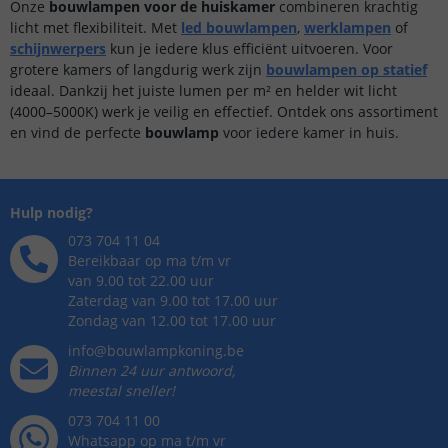
Onze
bouwlampen voor de huiskamer
combineren krachtig
licht met flexibiliteit. Met
led bouwlampen
,
werklampen
of
schijnwerpers
kun je iedere klus efficiënt uitvoeren. Voor
grotere kamers of langdurig werk zijn
bouwlampen op statief
ideaal. Dankzij het juiste lumen per m² en helder wit licht
(4000–5000K) werk je veilig en effectief. Ontdek ons assortiment
en vind de perfecte
bouwlamp
voor iedere kamer in huis.
Hulp nodig?
073 704 11 04
Bereikbaar op ma t/m vr
van 9.00 tot 22.00 uur
Zaterdag van 9.00 tot 17.00 uur
Zondag van 12.00 tot 17.00 uur
info@bouwlampkoning.be
Binnen 24 uur antwoord,
meestal sneller!
073 704 11 00
Whatsapp op ma t/m vr