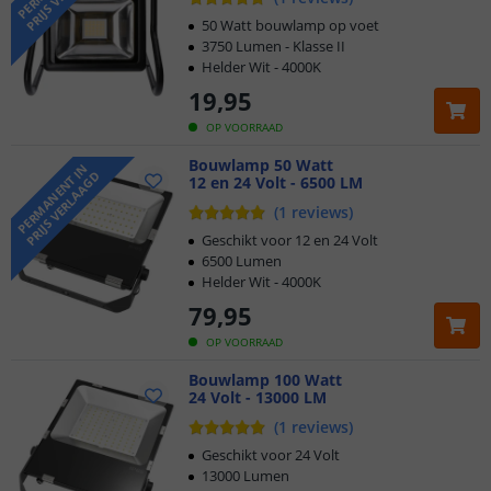
50 Watt bouwlamp op voet
3750 Lumen - Klasse II
Helder Wit - 4000K
19
,
95
OP VOORRAAD
Bouwlamp 50 Watt
P
E
R
M
A
N
E
N
T
N
P
R
I
J
S
V
E
R
L
A
A
G
I
D
12 en 24 Volt - 6500 LM
(
1
reviews
)
Geschikt voor 12 en 24 Volt
6500 Lumen
Helder Wit - 4000K
79
,
95
OP VOORRAAD
Bouwlamp 100 Watt
24 Volt - 13000 LM
(
1
reviews
)
Geschikt voor 24 Volt
13000 Lumen