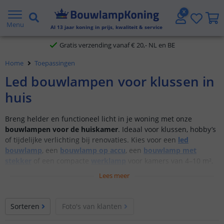
2 jaar garantie
Menu
Al
13
jaar koning in prijs, kwaliteit & service
Gratis verzending vanaf € 20,- NL en BE
Home
Toepassingen
Klantbeoordeling 9.1
Led bouwlampen voor klussen in
Voor 23:45 uur besteld,
morgen in huis
huis
Breng helder en functioneel licht in je woning met onze
bouwlampen voor de huiskamer
. Ideaal voor klussen, hobby’s
of tijdelijke verlichting bij renovaties. Kies voor een
led
bouwlamp
, een
bouwlamp op accu
, een
bouwlamp met
stekker
of een compacte
werklamp
voor kamers van 4–10 m²,
met aanbevolen 100–200 lm/m² en een neutraal witte lichtkleur
Lees meer
van 4000–5000K. Zo werk je altijd veilig en comfortabel, zonder
de sfeer van je interieur te verliezen.
Sorteren
Foto's van klanten