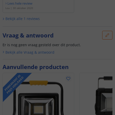
Lees hele review
Lou
|
30 oktober 2020
Bekijk alle
1
reviews
Vraag & antwoord
Er is nog geen vraag gesteld over dit product.
Bekijk alle
Vraag & antwoord
Aanvullende producten
P
E
R
M
A
N
E
N
T
N
P
R
I
J
S
V
E
R
L
A
A
G
I
D