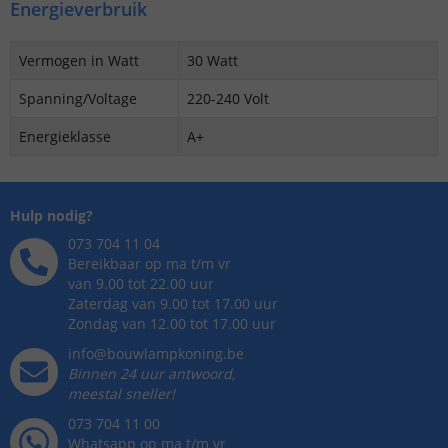
Energieverbruik
Vermogen in Watt
30 Watt
Spanning/Voltage
220-240 Volt
Energieklasse
A+
Hulp nodig?
073 704 11 04
Bereikbaar op ma t/m vr
van 9.00 tot 22.00 uur
Zaterdag van 9.00 tot 17.00 uur
Zondag van 12.00 tot 17.00 uur
info@bouwlampkoning.be
Binnen 24 uur antwoord,
meestal sneller!
073 704 11 00
Whatsapp op ma t/m vr