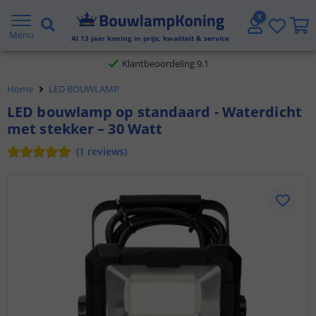
Gratis verzending vanaf € 20,- NL en BE
Menu
Al
13
jaar koning in prijs, kwaliteit & service
Klantbeoordeling 9.1
Home
LED BOUWLAMP
Voor 23:45 uur besteld,
morgen in huis
LED bouwlamp op standaard - Waterdicht
met stekker – 30 Watt
(
1
reviews
)