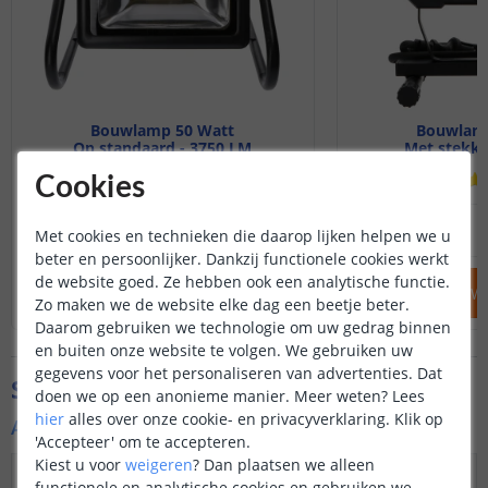
Bouwlamp 50 Watt
Bouwlamp
Op standaard - 3750 LM
Met stekke
(
1
reviews
)
Cookies
19
,
95
OP VOORRAAD
OP VOORRAAD
Met cookies en technieken die daarop lijken helpen we u
beter en persoonlijker. Dankzij functionele cookies werkt
de website goed. Ze hebben ook een analytische functie.
IN WINKELWAGEN
IN WINKELW
Zo maken we de website elke dag een beetje beter.
Daarom gebruiken we technologie om uw gedrag binnen
en buiten onze website te volgen. We gebruiken uw
gegevens voor het personaliseren van advertenties. Dat
Specificaties
doen we op een anonieme manier.
Meer weten?
Lees
hier
alles over onze cookie- en privacyverklaring. Klik op
Algemene kenmerken bouwlamp
'Accepteer' om te accepteren.
Kiest u voor
weigeren
?
Dan plaatsen we alleen
Type lamp
LED bouwlamp op voet
functionele en analytische cookies en gebruiken we