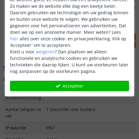
Zo maken we de website elke dag een beetje beter.
(
3
reviews
)
Daarom gebruiken we technologie om uw gedrag binnen
en buiten onze website te volgen. We gebruiken uw
79
,
95
89
,
95
OP VOORRAAD
OP VOORRAAD
gegevens voor het personaliseren van advertenties. Dat
doen we op een anonieme manier.
Meer weten?
Lees
hier
alles over onze cookie- en privacyverklaring. Klik op
IN WINKELWAGEN
IN WINKELW
'Accepteer' om te accepteren.
Kiest u voor
weigeren
?
Dan plaatsen we alleen
functionele en analytische cookies en gebruiken we
technieken die daarop lijken. U kunt uw voorkeuren later
Specificaties
nog aanpassen op de voorkeuren pagina.
Algemene kenmerken
Accepteer
Type
LED Bouwlamp op zonne-energie
buitenverlichting
Aantal lampen in
1 (Geschikt voor buiten)
set
IP waarde
IP67