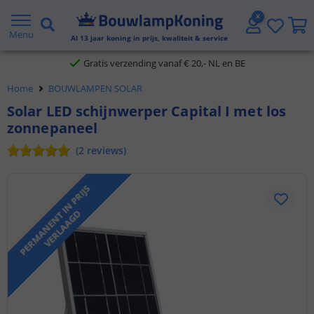
2 jaar garantie
Menu
Al
13
jaar koning in prijs, kwaliteit & service
Gratis verzending vanaf € 20,- NL en BE
Klantbeoordeling 9.1
Home
BOUWLAMPEN SOLAR
Voor 23:45 uur besteld,
morgen in huis
Solar LED schijnwerper Capital I met los
zonnepaneel
(
2
reviews
)
P
E
R
M
A
N
E
N
T
I
N
P
R
I
J
S
V
E
R
L
A
A
G
D