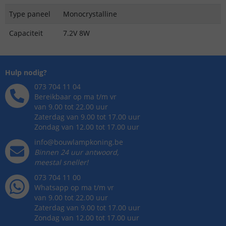
Type paneel
Monocrystalline
Capaciteit
7.2V 8W
Hulp nodig?
073 704 11 04
Bereikbaar op ma t/m vr
van 9.00 tot 22.00 uur
Zaterdag van 9.00 tot 17.00 uur
Zondag van 12.00 tot 17.00 uur
info@bouwlampkoning.be
Binnen 24 uur antwoord,
meestal sneller!
073 704 11 00
Whatsapp op ma t/m vr
van 9.00 tot 22.00 uur
Zaterdag van 9.00 tot 17.00 uur
Zondag van 12.00 tot 17.00 uur