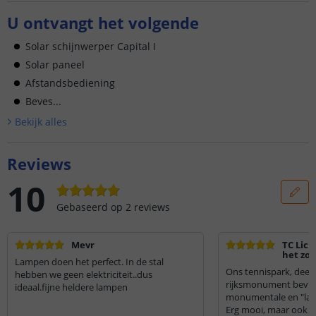
U ontvangt het volgende
Solar schijnwerper Capital I
Solar paneel
Afstandsbediening
Beves...
Bekijk alle
s
Reviews
10
Gebaseerd op
2
reviews
Mevr
TC Lich
het zon
Lampen doen het perfect. In de stal
Ons tennispark, deel
hebben we geen elektriciteit..dus
rijksmonument bevind
ideaal.fijne heldere lampen
monumentale en "land
Erg mooi, maar ook z