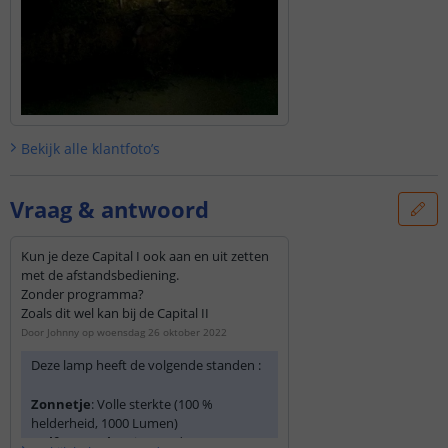
Bekijk alle
klantfoto’s
Vraag & antwoord
Kun je deze Capital I ook aan en uit zetten
met de afstandsbediening.
Zonder programma?
Zoals dit wel kan bij de Capital II
Door
Johnny
op
woensdag 26 oktober 2022
Deze lamp heeft de volgende standen :
Zonnetje
: Volle sterkte (100 %
helderheid, 1000 Lumen)
Half zonnetje
: Dimstand (50%