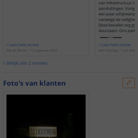
van infrastructuur zoa
aansluitingen. Vorig j
een paar schijnwerper
vanwege de veiligheid
Deze bevielen erg goe
duurzaam. Ons park l
verborgen en vanaf de
waardoor veel mense
Lees hele review
Lees hele review
het feit, dat er geten
Elly de Winter
|
12 augustus 2023
John Huizing
|
1 juli 2020
"reclamebord" staat 
"onmogelijke plek" (g
Bekijk alle
2
reviews
hier onlangs ook maa
gezet en zie bijgaand 
Foto's van klanten