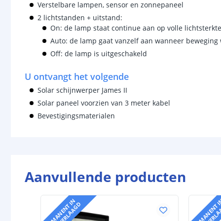
Verstelbare lampen, sensor en zonnepaneel
2 lichtstanden + uitstand:
On: de lamp staat continue aan op volle lichtsterkt
Auto: de lamp gaat vanzelf aan wanneer beweging
Off: de lamp is uitgeschakeld
U ontvangt het volgende
Solar schijnwerper James II
Solar paneel voorzien van 3 meter kabel
Bevestigingsmaterialen
Aanvullende producten
P
E
R
M
A
N
E
N
T
N
P
R
I
J
S
V
E
R
L
A
A
G
I
D