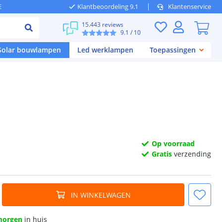
E
Klantbeoordeling 9.1
Klantenservice
15.443 reviews
9.1
/ 10
Solar bouwlampen
Led werklampen
Toepassingen
Op voorraad
Gratis
verzending
IN WINKELWAGEN
morgen
in huis