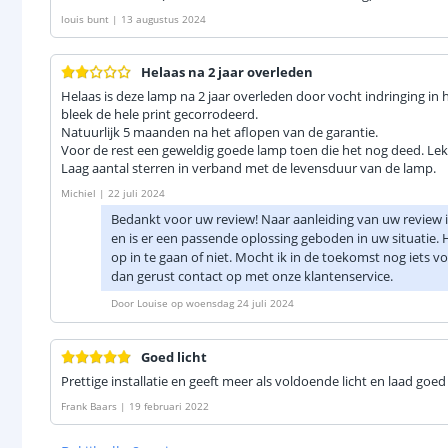
louis bunt
|
13 augustus 2024
Helaas na 2 jaar overleden
Helaas is deze lamp na 2 jaar overleden door vocht indringing in h
bleek de hele print gecorrodeerd.
Natuurlijk 5 maanden na het aflopen van de garantie.
Voor de rest een geweldig goede lamp toen die het nog deed. Lekker
Laag aantal sterren in verband met de levensduur van de lamp.
Michiel
|
22 juli 2024
Bedankt voor uw review! Naar aanleiding van uw review
en is er een passende oplossing geboden in uw situatie. H
op in te gaan of niet. Mocht ik in de toekomst nog iets
dan gerust contact op met onze klantenservice.
Door
Louise
op
woensdag 24 juli 2024
Goed licht
Prettige installatie en geeft meer als voldoende licht en laad goed
Frank Baars
|
19 februari 2022