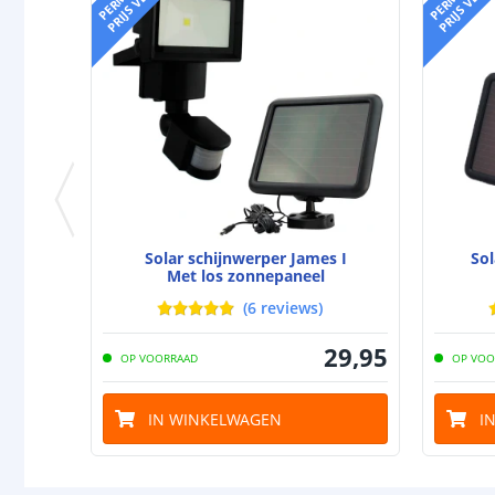
Solar schijnwerper James I
Sol
Met los zonnepaneel
(
6
reviews
)
29
,
95
OP VOORRAAD
OP VOO
IN WINKELWAGEN
I