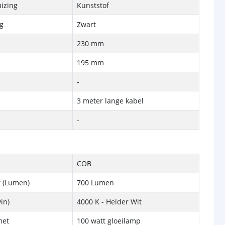
izing
Kunststof
ng
Zwart
230 mm
195 mm
-
3 meter lange kabel
-
COB
t (Lumen)
700 Lumen
vin)
4000 K - Helder Wit
met
100 watt gloeilamp