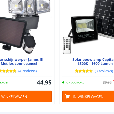
Capaciteit per 
Aantal batteri
Laadtijd
Brandduur
Solar panee
Type paneel
ar schijnwerper James III
Solar bouwlamp Capital
Met los zonnepaneel
6500K - 1600 Lumen
Capaciteit
(
4
reviews
)
(
3
reviews
)
44
,
95
89
,
95
RRAAD
OP VOORRAAD
N WINKELWAGEN
IN WINKELWAGEN