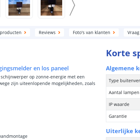
 producten
Reviews
Foto's van klanten
Vraag
Korte s
gingsmelder en los paneel
Algemene 
ige schijnwerper op zonne-energie met een
Type buitenver
nwege zijn uiteenlopende mogelijkheden, zoals
Aantal lampen 
IP waarde
Garantie
Uiterlijke 
r wandmontage