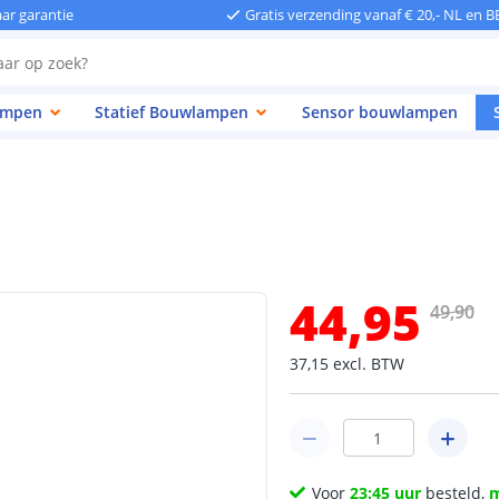
aar garantie
Gratis verzending vanaf € 20,- NL en B
ampen
Statief Bouwlampen
Sensor bouwlampen
44
,
95
49
,
90
37
,
15
excl.
BTW
Voor
23:45 uur
besteld,