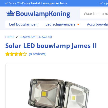
Voor 23:45 uur besteld,
morgen in huis
2 j
Led bouwlampen
Led schijnwerpers
Accu bouwl
Home
BOUWLAMPEN SOLAR
Solar LED bouwlamp James II
(
8
reviews
)