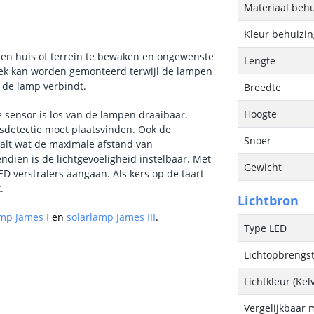
Materiaal behu
Kleur behuizi
een huis of terrein te bewaken en ongewenste
Lengte
plek kan worden gemonteerd terwijl de lampen
 de lamp verbindt.
Breedte
Hoogte
e sensor is los van de lampen draaibaar.
sdetectie moet plaatsvinden. Ook de
Snoer
aalt wat de maximale afstand van
dien is de lichtgevoeligheid instelbaar. Met
Gewicht
D verstralers aangaan. Als kers op de taart
.
Lichtbron
mp James I
en
solarlamp James III
.
Type LED
Lichtopbrengs
Lichtkleur (Kel
Vergelijkbaar 