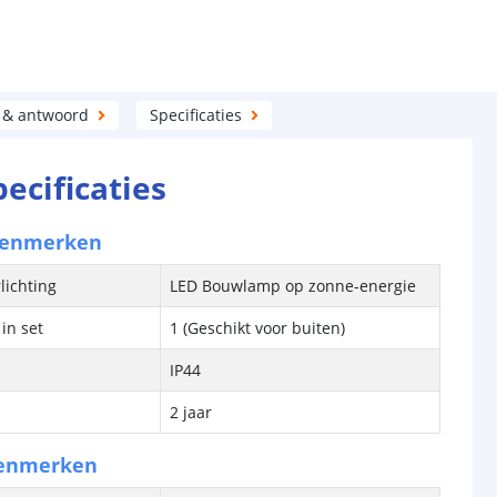
 & antwoord
Specificaties
pecificaties
kenmerken
lichting
LED Bouwlamp op zonne-energie
in set
1 (Geschikt voor buiten)
IP44
2 jaar
kenmerken