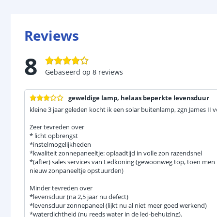
Reviews
8
Gebaseerd op
8
reviews
geweldige lamp, helaas beperkte levensduur
kleine 3 jaar geleden kocht ik een solar buitenlamp, zgn James II 
Zeer tevreden over
* licht opbrengst
*instelmogelijkheden
*kwaliteit zonnepaneeltje: oplaadtijd in volle zon razendsnel
*(after) sales services van Ledkoning (gewoonweg top, toen men 
nieuw zonpaneeltje opstuurden)
Minder tevreden over
*levensduur (na 2,5 jaar nu defect)
*levensduur zonnepaneel (lijkt nu al niet meer goed werkend)
*waterdichtheid (nu reeds water in de led-behuizing).