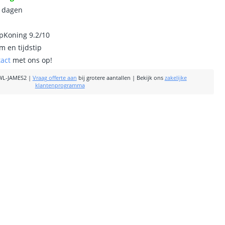
0 dagen
ipKoning 9.2/10
m en tijdstip
tact
met ons op!
WL-JAMES2
|
Vraag offerte aan
bij grotere aantallen
|
Bekijk ons
zakelijke
klantenprogramma