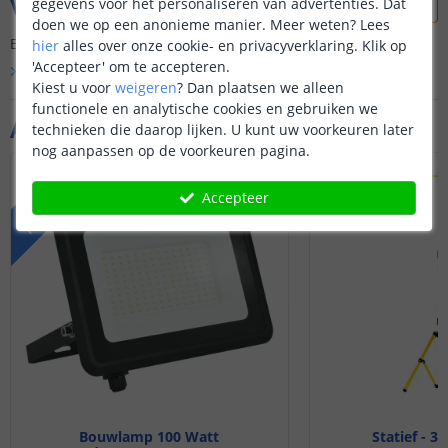
Vraag & antwoord
gegevens voor het personaliseren van advertenties. Dat
doen we op een anonieme manier.
Meer weten?
Lees
Er is nog geen vraag gesteld over dit product.
hier
alles over onze cookie- en privacyverklaring. Klik op
'Accepteer' om te accepteren.
Bekijk alle
Vraag & antwoord
Kiest u voor
weigeren
?
Dan plaatsen we alleen
functionele en analytische cookies en gebruiken we
Aanvullende producten
technieken die daarop lijken. U kunt uw voorkeuren later
nog aanpassen op de voorkeuren pagina.
P
E
R
M
A
N
E
N
T
N
P
R
I
J
S
V
E
R
L
A
A
G
I
D
Accepteer
Bouwlamp 100 Watt
Statief - 3