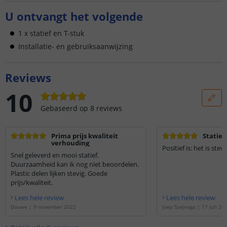
U ontvangt het volgende
1 x statief en T-stuk
Installatie- en gebruiksaanwijzing
Reviews
10
Gebaseerd op
8
reviews
Prima prijs kwaliteit
Statief
verhouding
Positief is: het is ste
Snel geleverd en mooi statief.
Duurzaamheid kan ik nog niet beoordelen.
Plastic delen lijken stevig. Goede
prijs/kwaliteit.
Lees hele review
Lees hele review
Douwe
|
9 november 2022
Joep Szejnoga
|
17 juli 20