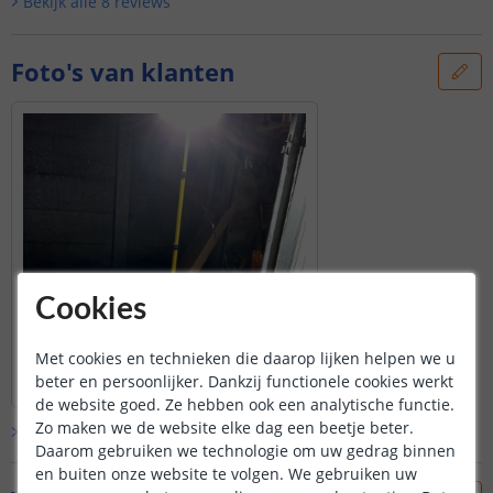
Bekijk alle
8
reviews
Foto's van klanten
Cookies
Met cookies en technieken die daarop lijken helpen we u
beter en persoonlijker. Dankzij functionele cookies werkt
de website goed. Ze hebben ook een analytische functie.
Zo maken we de website elke dag een beetje beter.
Bekijk alle
klantfoto’s
Daarom gebruiken we technologie om uw gedrag binnen
en buiten onze website te volgen. We gebruiken uw