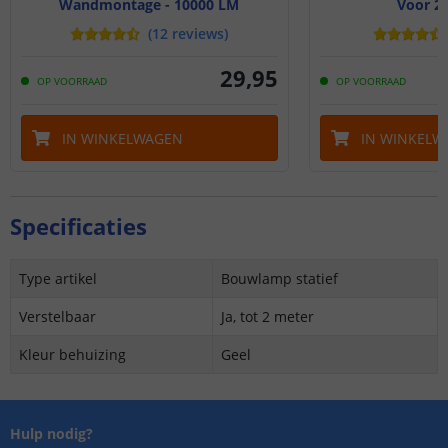
Wandmontage - 10000 LM
Voor 2
(
12
reviews
)
29
,
95
OP VOORRAAD
OP VOORRAAD
IN WINKELWAGEN
IN WINKELW
Specificaties
Type artikel
Bouwlamp statief
Verstelbaar
Ja, tot 2 meter
Kleur behuizing
Geel
Hulp nodig?