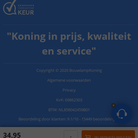
"
Koning in prijs, kwaliteit
en service
"
Copyright
©
2026
BouwlampKoning
Algemene voorwaarden
Privacy
KvK: 69862303
BTW: NL858042459B01
Beoordeling door klanten:
9.1
/
10
-
15449 beoordelingen
34
,
95
IN WINKELWAGEN