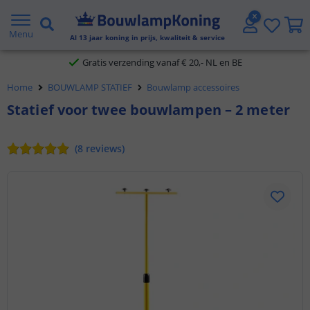
2 jaar garantie
Menu
Al
13
jaar koning in prijs, kwaliteit & service
Gratis verzending vanaf € 20,- NL en BE
Home
BOUWLAMP STATIEF
Bouwlamp accessoires
Klantbeoordeling 9.1
Statief voor twee bouwlampen – 2 meter
Voor 23:45 uur besteld,
morgen in huis
(
8
reviews
)