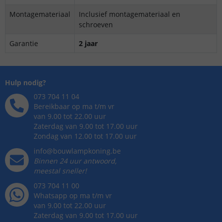
Montagemateriaal
Inclusief montagemateriaal en
schroeven
Garantie
2 jaar
Hulp nodig?
073 704 11 04
Bereikbaar op ma t/m vr
van 9.00 tot 22.00 uur
Zaterdag van 9.00 tot 17.00 uur
Zondag van 12.00 tot 17.00 uur
info@bouwlampkoning.be
Binnen 24 uur antwoord,
meestal sneller!
073 704 11 00
Whatsapp op ma t/m vr
van 9.00 tot 22.00 uur
Zaterdag van 9.00 tot 17.00 uur