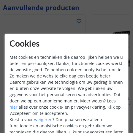
Aanvullende producten
Cookies
Met cookies en technieken die daarop lijken helpen we u
beter en persoonlijker. Dankzij functionele cookies werkt
de website goed. Ze hebben ook een analytische functie.
Zo maken we de website elke dag een beetje beter.
Daarom gebruiken we technologie om uw gedrag binnen
en buiten onze website te volgen. We gebruiken uw
gegevens voor het personaliseren van advertenties. Dat
Ledlenser AF4R bouwlamp
Ledlenser A
doen we op een anonieme manier.
Meer weten?
Lees
Oplaadbaar | 2000lm
Oplaadbaa
hier
alles over onze cookie- en privacyverklaring. Klik op
(
1
reviews
)
'Accepteer' om te accepteren.
Kiest u voor
weigeren
?
Dan plaatsen we alleen
194
,
95
functionele en analytische cookies en gebruiken we
OP VOORRAAD
OP VOORRAAD
technieken die daarop lijken. U kunt uw voorkeuren later