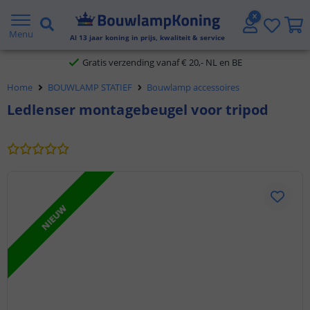
2 jaar garantie
Menu
Al
13
jaar koning in prijs, kwaliteit & service
Gratis verzending vanaf € 20,- NL en BE
Home
BOUWLAMP STATIEF
Bouwlamp accessoires
Klantbeoordeling 9.1
Ledlenser montagebeugel voor tripod
Voor 23:45 uur besteld,
morgen in huis
NIEUW