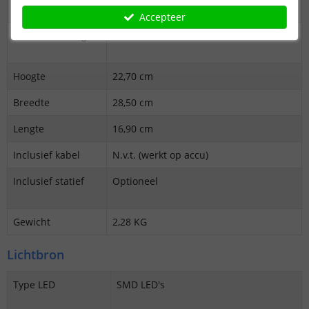
behuizing
Accepteer
Kleur behuizing
Zwart
Hoogte
22,70 cm
Breedte
28,50 cm
Lengte
16,90 cm
Inclusief kabel
N.v.t. (werkt op accu)
Inclusief statief
Optioneel
Gewicht
2,28 KG
Lichtbron
Type LED
SMD LED's