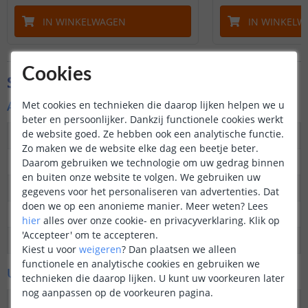
IN WINKELWAGEN
IN WINKELW
Cookies
Specificaties
Algemene kenmerken bouwlamp
Met cookies en technieken die daarop lijken helpen we u
beter en persoonlijker. Dankzij functionele cookies werkt
de website goed. Ze hebben ook een analytische functie.
Type lamp
Multi Battery LED accu bouwlamp
Zo maken we de website elke dag een beetje beter.
Aantal lampen
1
Daarom gebruiken we technologie om uw gedrag binnen
en buiten onze website te volgen. We gebruiken uw
IP waarde
IP65
gegevens voor het personaliseren van advertenties. Dat
doen we op een anonieme manier.
Meer weten?
Lees
Garantie
2 jaar
hier
alles over onze cookie- en privacyverklaring. Klik op
'Accepteer' om te accepteren.
Certificering
Conformiteitsverklaring
Kiest u voor
weigeren
?
Dan plaatsen we alleen
functionele en analytische cookies en gebruiken we
Uiterlijke kenmerken
technieken die daarop lijken. U kunt uw voorkeuren later
nog aanpassen op de voorkeuren pagina.
Materiaal
Kunststof met rubber bekleed