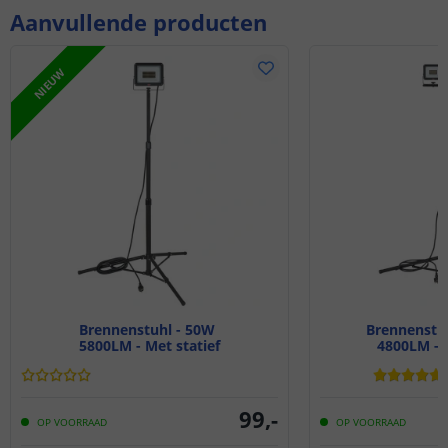
Aanvullende producten
NIEUW
Brennenstuhl - 50W
Brennenstuh
5800LM - Met statief
4800LM - M
99
,
-
OP VOORRAAD
OP VOORRAAD