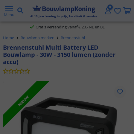
2 jaar garantie
Menu
Al
13
jaar koning in prijs, kwaliteit & service
Gratis verzending vanaf € 20,- NL en BE
Home
Bouwlamp merken
Brennenstuhl
Klantbeoordeling 9.1
Brennenstuhl Multi Battery LED
Bouwlamp - 30W - 3150 lumen (zonder
Voor 23:45 uur besteld,
morgen in huis
accu)
NIEUW